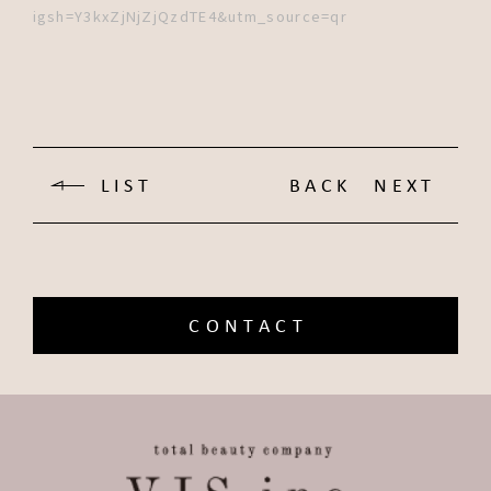
igsh=Y3kxZjNjZjQzdTE4&utm_source=qr
LIST
BACK
NEXT
CONTACT