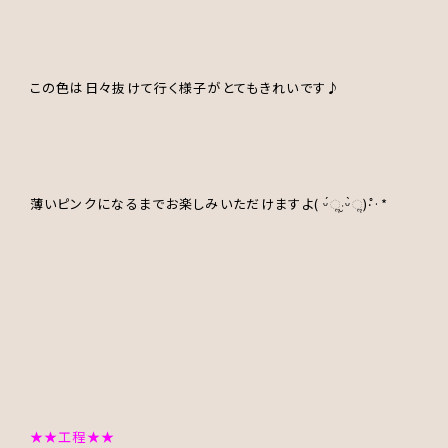
この色は日々抜けて行く様子がとてもきれいです♪
薄いピンクになるまでお楽しみいただけますよ( ᵕ́ૢ‧̮ᵕ̀ૢ)‧̊·*
★★工程★★