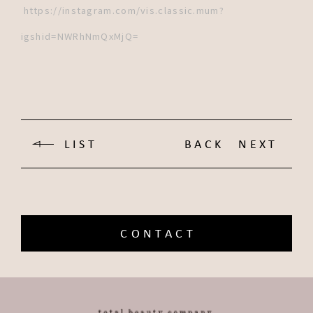
https://instagram.com/vis.classic.mum?
igshid=NWRhNmQxMjQ=
LIST
BACK
NEXT
CONTACT