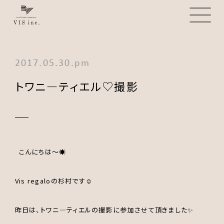
2017.05.30.pm
トワニ―ティエル♡撮影
こんにちは～☀
Vis regaloの杉村です☺
昨日は、トワニ―ティエルの撮影に参加させて頂きました✨