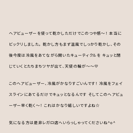
ヘアビューザーを使って乾かしただけでこのつや感～！ 本当に
ビックリしました。 乾かし方もまず温風でしっかり乾かし、その
後今度は冷風をあてながら開いたキューティクルを キュッと閉
じていくとたちまちツヤが出て、天使の輪が～～💛
このヘアビューザー、冷風がかなりすごいんです！ 冷風をフェイ
スラインにあてるだけでキュッとなるんです そしてこのヘアビュ
ーザー早く乾く～！ これはかなり嬉しいですよね☆
気になる方は是非レガロ店へいらっしゃってくださいね^o^