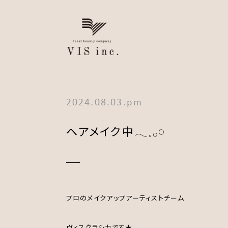
2024.08.03.pm
ヘアメイク中𓂃𓈒𓂂𓏸
プロのメイクアップアーティストチーム
ヴィスクラシカです★