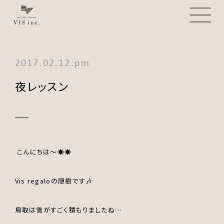
2017.02.12.pm
夜レッスン
こんにちは～☀☀
Vis regaloの隠樹です🎶
鳥取は雪がすごく積もりましたね…