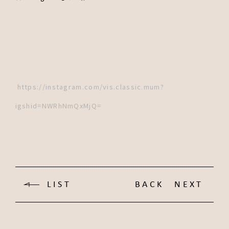
https://instagram.com/vis.classic.mum?
igshid=NWRhNmQxMjQ=
LIST
BACK
NEXT