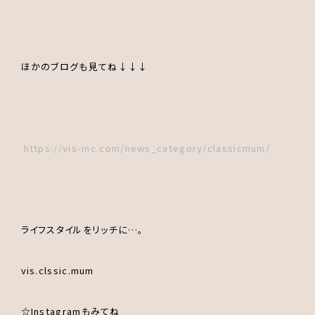
ほかのブログも見てね↓↓↓
https://vis-inc.com/news_category/classicmum/
ライフスタイルをリッチに…。
vis.clssic.mum
☆Instagramもみてね