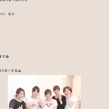
イン など
ます😀
りまーす😊🙏