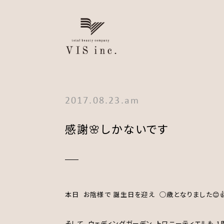
2017.08.23.am
感謝🌸しかないです
本日 お陰様で 誕生日を迎え ◯歳となりました😊
そして、ウェディングガーデン、トワニーティエルも 1