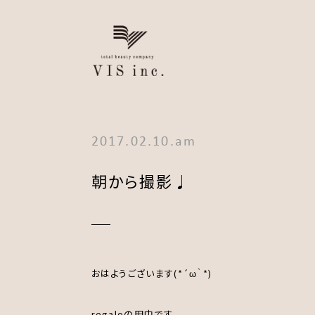
2017.02.10.am
朝から撮影♩
おはようございます(*´ω｀*)
regaloの田中です。