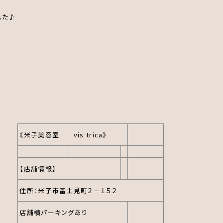
した♪
《米子美容室 vis trica》
【店舗情報】
住所：米子市冨士見町２－１５２
店舗横パーキングあり