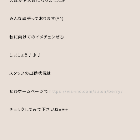
人数が少人数になりましたが
みんな頑張っております(^^)
秋に向けてのイメチェンぜひ
しましょう♪
♪♪
スタッフの出勤状況は
ぜひホームページで
https://vis-inc.com/salon/berry/
チェックしてみて下さいね⭐︎✴︎⭐︎