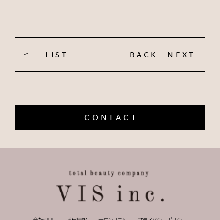
LIST
BACK
NEXT
CONTACT
会社概要
採用情報
サロンリスト
プライバシーポリシー