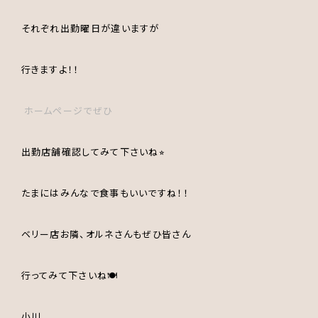
それぞれ出勤曜日が違いますが
行きますよ！！
ホームページでぜひ
出勤店舗確認してみて下さいね⭐︎
たまにはみんなで食事もいいですね！！
ベリー店お隣、オルネさんもぜひ皆さん
行ってみて下さいね🍽️
小川