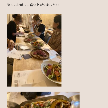
楽しいお話しに盛り上がりました！！