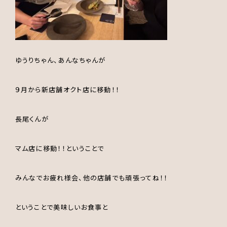
ゆうりちゃん、あんなちゃんが
９月から新店舗オクト店に移動！！
長尾くんが
マム店に移動！！ということで
みんなでお疲れ様会、他の店舗でも頑張ってね！！
ということで美味しいお食事と