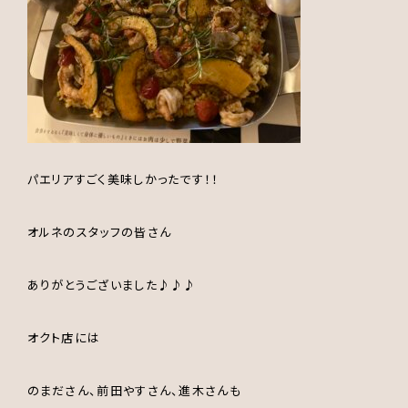
パエリアすごく美味しかったです！！
オルネのスタッフの皆さん
ありがとうございました♪♪♪
オクト店には
のまださん、前田やすさん、進木さんも