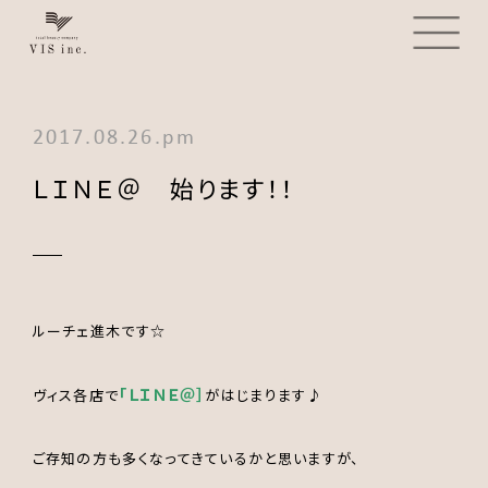
2017.08.26.pm
ＬＩＮＥ＠ 始ります！！
ルーチェ進木です☆
「ＬＩＮＥ＠］
ヴィス各店で
がはじまります♪
ご存知の方も多くなってきているかと思いますが、