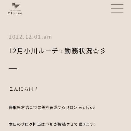
2022.12.01.am
12月小川ルーチェ勤務状況☆彡
こんにちは！
鳥取県倉吉こ
市の美を追求するサロン
vis luce
本日のブログ担当は小川が投稿させて頂きます！