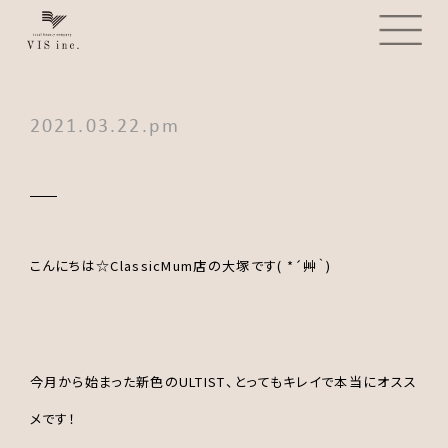
2021.03.22.pm
こんにちは☆ClassicMum店の大塚です( *´艸｀)
今月から始まった新色のULTIST、とってもキレイで本当にオスス
メです！