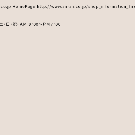
o.jp HomePage http://www.an-an.co.jp/shop_information_firs
土・日・祝・ＡＭ 9：00～ＰＭ7：00